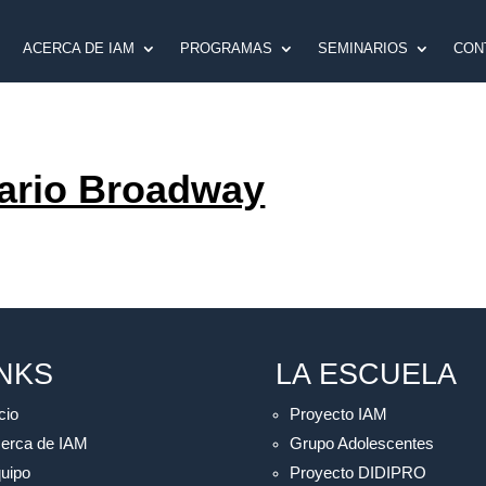
ACERCA DE IAM
PROGRAMAS
SEMINARIOS
CON
nario Broadway
INKS
LA ESCUELA
cio
Proyecto IAM
erca de IAM
Grupo Adolescentes
uipo
Proyecto DIDIPRO