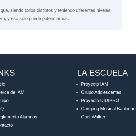
ue, siendo todos distintos y teniendo diferentes niveles
vo, y eso solo puede potenciarnos.
INKS
LA ESCUELA
cio
Proyecto IAM
erca de IAM
Grupo Adolescentes
uipo
Proyecto DIDIPRO
AQ
Camping Musical Bariloche
glamento Alumnos
Chet Walker
ntacto