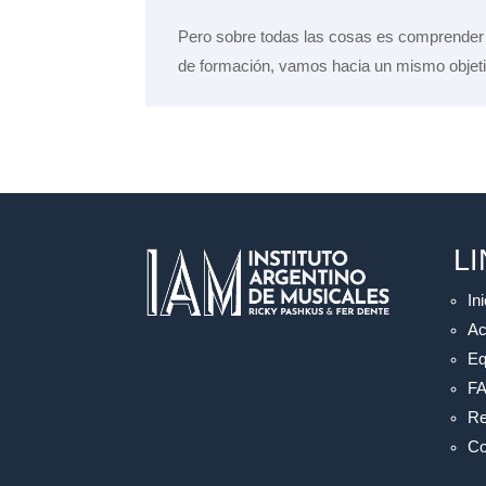
Pero sobre todas las cosas es comprender q
de formación, vamos hacia un mismo objeti
L
Ini
Ac
Eq
F
Re
Co