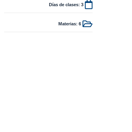

Días de clases: 3

Materias: 6